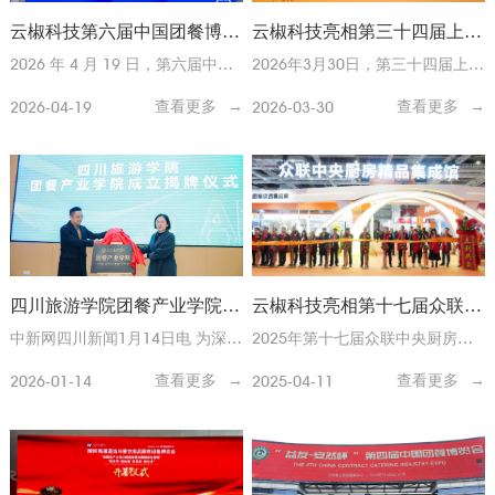
云椒科技第六届中国团餐博览会圆满落幕！
云椒科技亮相第三十四届上海国际酒店用品及餐饮业博览会
2026 年 4 月 19 日，第六届中国团餐博览会在南京国际展览中心圆满收官。为期三天的展会中，上海云椒科技携K12智慧食堂解决方案、餐饮供应链服务系统、数智化中台ERP系统惊艳亮相，以科技赋能行业升级，现场人气持续高涨，收获无数行业伙伴的认可与青睐，完美奏响产业数字化转型的强音！
2026年3月30日，第三十四届上海国际酒店用品及餐饮业博览会在国家会展中心（上海）盛大启幕。作为行业年度盛会，本次展会汇聚了全球3000+餐饮设备、茶饮综合等领域企业，展出面积达40万㎡，预计吸引超28万专业观众到场。 上海云椒科技有限公司受邀参展，携核心技术与解决方案亮相展会，与行业同仁共话中央厨房智能化发展新机遇。
查看更多
→
查看更多
→
2026-04-19
2026-03-30
四川旅游学院团餐产业学院成立
云椒科技亮相第十七届众联中央厨房精品展
中新网四川新闻1月14日电 为深入贯彻落实国家产教融合战略，推动团餐产业向专业化、标准化、智能化转型升级，全国“2026团餐产教融合论坛”近日在四川旅游学院成功举办。论坛期间，全国本科层次团餐产业学院在四川旅游学院正式揭牌成立，标志着中国团餐行业高素质人才培养体系建设迈入新阶段。
2025年第十七届众联中央厨房精品展位于6.1H馆展区，占地约2000平方米，汇集了20多家企业共同参展。展出内容既包括基础的保温容器、调味制品等，也涵盖ERP软件等配套管理体系，实现了从基础食材供应到终端成品输出的中央厨房整体产业链覆盖。
查看更多
→
查看更多
→
2026-01-14
2025-04-11