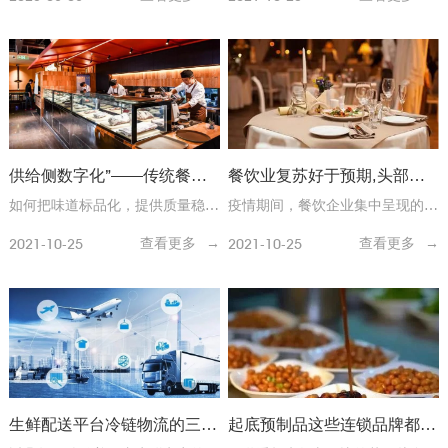
供给侧数字化”——传统餐饮智慧升级关键点
餐饮业复苏好于预期,头部企业迎整合机会
如何把味道标品化，提供质量稳定的餐品，是每个餐饮商家都会头疼的问题。
疫情期间，餐饮企业集中呈现的资金紧张等问题，一度令这个传统行业呈现在聚光灯下。但在疫情有效控制之后，餐饮行业的复苏明显好于预期。“腾讯Q4小程序餐饮的交易量超过100%；餐饮业融资额比2019年增长28%。”在日前由中国连锁经营协会举办的“2021中国连锁餐饮峰会”上，微信支付餐饮行业负责人樊宇介绍称。
查看更多
→
查看更多
→
2021-10-25
2021-10-25
生鲜配送平台冷链物流的三大发展趋势
起底预制品这些连锁品牌都是半成品餐厅，团餐预制化趋势明显！