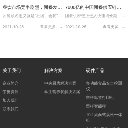
餐饮市场竞争剧烈，团餐发展势不可挡
7000亿的中国团餐供应链市场，有哪些新变化、新格局、新趋势？
团餐顾名思义就是“社团、会餐”，通俗的来讲，就是以前的大锅饭和现在的学校、医院、企业食堂等，以及各种婚庆、集会的聚餐，都属于团餐。团餐与社餐、外卖并列，是餐饮行业的三大主力军。
团餐供应链正进入快速增长期，在此市场有望诞生行业巨头。 本文系《 2021中国团餐供应链行业发展研究报告》立足行业特点，对中国团餐供应链企业与美、日、印度三国典型企业发展路径的差异，团餐中央厨房、团餐供应链信息化的发展与当下痛点等，进行了深度剖析，助力相关企业把握团餐供应链市场的新变化、新格局、新趋势，打造自身核心竞争力。
查看更多
→
查看更多
→
2021-10-25
2021-10-25
关于我们
解决方案
硬件产品
企业简介
中央厨房解决方案
多功能食品安全检测
仪
荣誉资质
学生营养餐解决方案
留样标签打印机
加入我们
留样智能秤
联系我们
10.1桌面式晨检一体
机