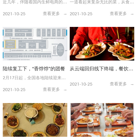
近几年，伴随着国内生鲜电商的迅猛发展，生鲜配送也快速崛起。生鲜配送首先要保证所配送食物新鲜，需要一定的冷藏保鲜技术，这也带动了冷链物流的快速发展。
一道看起来复杂无比的菜，从食客点单到上桌，只要10分钟。餐厅上菜越来越快的秘密很简单，菜品都是预先备好食材，做好调味，厨房唯一要做的就是蒸煮一下，摆盘端上来。
查看更多
→
查看更多
→
2021-10-25
2021-10-25
陆续复工下，“香饽饽”的团餐
从云端回归线下终端，餐饮数字化还有哪些可能性？
2月17日起，全国各地陆续迎来企业复工高峰，员工的就餐问题亟待解决。 同时，疫情导致聚集性消费快速下滑，然而随之而来的却是安全管控成本增加，再加上食材成本的上涨，导致餐企大部分面临短期现金流紧张的局面。
查看更多
→
2021-10-25
查看更多
→
2021-10-25