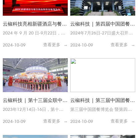
云椒科技亮相新疆酒店与餐饮用品厨房设备博览会
云椒科技 | 第四届中国团餐博览会
2024 年 9 月 20 日-9月22日，新疆酒店与餐饮用品厨房设备博览会在乌鲁木齐会展中心圆满落下帷幕。本次博览会吸引了众多行业内知名企业和专业人士参与，展示了最新的厨房设备和创新技术。
2024年7月26日-27日盛大召开的第四届中国团餐博览会，不仅汇聚了团餐行业的众多精英与前沿技术，更为云椒科技提供了一个展示其创新实力的绝佳平台。
查看更多
→
查看更多
→
2024-10-09
2024-10-09
云椒科技 | 第十三届众联中央厨房（深圳）精品集成展圆满落幕
云椒科技 | 第三届中国团餐博览会圆满落幕
2023年12月14日-16日，第十三届众联中央厨房（深圳）精品集成展圆满落幕。云椒科技有幸被邀请参加了本次盛会，此次展会不仅让我们有机会展示我们的产品和服务，还为我们提供了一个与行业内专业人士交流学习的平台。
第三届中国团餐博览会 暨第四届中国团餐企业家峰会 10月20日 苏州·昆山 正式开幕
查看更多
→
查看更多
→
2024-10-09
2024-10-09