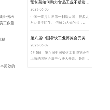
预制菜如何助力食品工业不断发展？
餐智慧化是一种新手段。
的机遇和挑战。
2023-06-05
额比例均
中国一直是世界第一制造大国，很多人
对此并不陌生。 但鲜为人知的是，长
理员工数量
期以来，食品工业是中国乃至世界第一
大制造产业。 究其原因：“民以食为
第八届中国餐饮工业博览会完美闭幕，【云椒科技】备受欢迎
跳槽
天”。食品工业虽然看上去没有什么技
2023-06-07
术含量，但是它关乎着民众的日常生
活。 与此同时，食品加工还是一个“接
6月5日，第八届中国餐饮工业博览会在
一连三”的产业，是连接农业资源，实
上海的国家会展中心盛大开幕。是新中
现市场转化的关键环节。可以说，食品
国成立以来第一个提出餐饮工业概念的
降本提效的
工业在国民经济体系中不可或缺。 近
展会，也是目前中国地区唯一专注餐饮
年来，我国食品工业保持着良好的发展
工业食品全产业链的采购盛会。
态势，出现了一些新变化、新趋势和新
业态。例如，整个产业正向资源和市场
两头延伸，预制菜等新产业迎来发展甚
至被写入中央一号文件。 业界、学
界，都在围绕预制菜行业进行战略性布