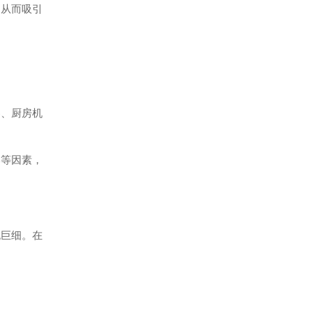
，从而吸引
器、厨房机
本等因素，
。
无巨细。在