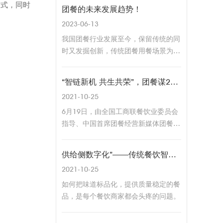
方式，同时
团餐的未来发展趋势！
2023-06-13
我国团餐行业发展至今，保留传统的同
时又发掘创新，传统团餐用餐场景为企
事业食堂、学校食堂、医院食堂等，近
年来经过市场需求的变化，团餐的应用
“智链新机 共生共荣”，团餐谋2021中国团餐供应链创新峰会成功举办
场景延伸到展会、体育赛事等社会活动
2021-10-25
的大型保障餐服务，团餐从亲民的价
格、统一的服务模式发展为不同档次及
6月19日，由全国工商联餐饮业委员会
多样的方式，如团体自助餐、宴会、茶
指导、中国首席团餐经营新媒体团餐谋
歇等。 一直以来，团餐餐饮由于就餐
主办、华食展618食材订货节联合主办
群体构成复杂、食堂需求多样化、就餐
的2021中国团餐供应链创新峰会在上
供给侧数字化”——传统餐饮智慧升级关键点
时间不一致，长期以来一直停留在粗放
海国家会展中心圆满举办。跨国团餐巨
2021-10-25
式管理模式。如今团餐行业不断发展，
头、第三方供应链企业、本土头部团餐
用户规模不断扩大，与团餐方便、省
企业、团餐产业链服务商和全国上百家
如何把味道标品化，提供质量稳定的餐
时、菜品卫生、价格便宜等优势是分不
优秀企业代表近500多人齐聚一堂，围
品，是每个餐饮商家都会头疼的问题。
开的。同时也应该重视消费者诉求，以
绕团餐供应链的转型升级、技术革新、
求团餐行业快速健康发展，因此，将团
管理创新，探讨新时期团餐供应链发展