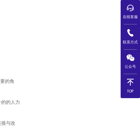
局，这或将改变我国食品工业的面貌。
在业界和学界看来，中国食品工业正在
进入“科技+市场”双轮驱动发展时代，
在线客服
新技术将定义企业的核心竞争力，以及
产业和产品的表现形式。 对于食品工
业不断涌现的新赛道和新玩家而言，围
联系方式
绕科技和市场“整些狠活”，不仅有利于
提高企业竞争力，也有利于有利于带动
整个产业的升级。
公众号
重要的角
TOP
升的的人力
连接与改